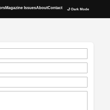
ors
Magazine Issues
About
Contact
🌙 Dark Mode